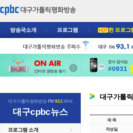
방송국소개
프로그램
한 프로그
HOT
문자 참여방
#0931
인터넷 생방송 듣기
대구가톨
대구가톨릭평화방송
FM
93.1
MHz
대구cpbc뉴스
제 목
작성일
프로그램 소개