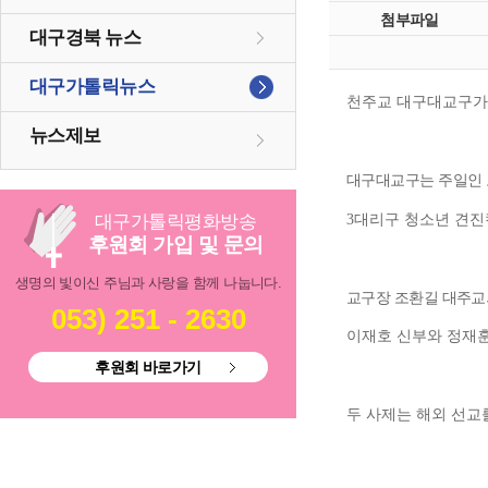
첨부파일
대구경북 뉴스
대구가톨릭뉴스
천주교 대구대교구가
뉴스제보
대구대교구는 주일인 
대리구 청소년 견진
대구
가톨릭
평화방송
3
후원회 가입 및 문의
생명의 빛이신 주님과 사랑을 함께 나눕니다.
교구장 조환길 대주교
053) 251 - 2630
이재호 신부와 정재훈
후원회 바로가기
두 사제는 해외 선교