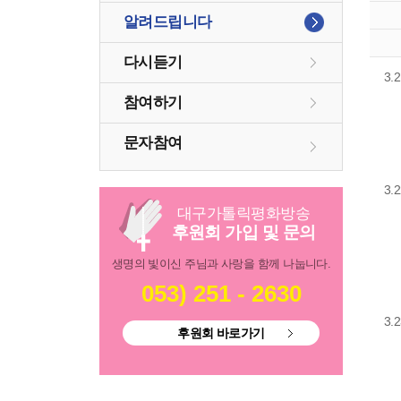
알려드립니다
다시듣기
3.
김
참여하기
냉
우
문자참여
어
3.
성
대구
가톨릭
평화방송
어
후원회 가입 및 문의
그
생명의 빛이신 주님과 사랑을 함께 나눕니다.
오
대
053) 251 - 2630
3.
후원회 바로가기
오
천
그
지