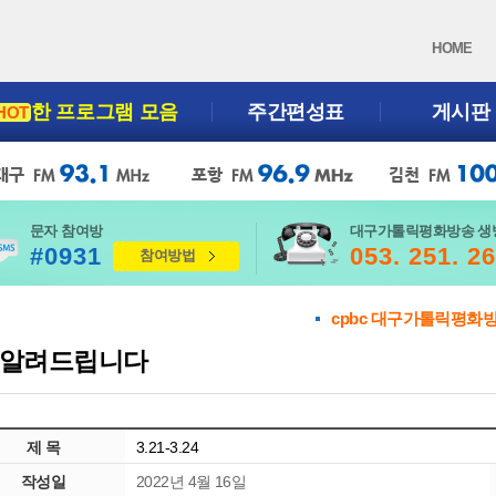
HOME
한 프로그램 모음
주간편성표
게시판
HOT
문자 참여방
대구가톨릭평화방송 생
#0931
053. 251. 2
참여방법
cpbc 대구가톨릭평화
알려드립니다
제 목
3.21-3.24
작성일
2022년 4월 16일