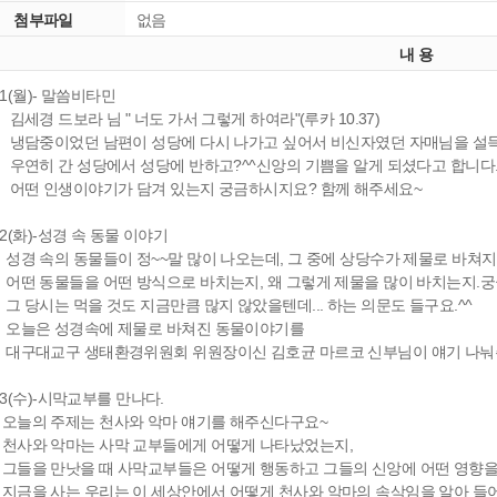
첨부파일
없음
내 용
21(월)- 말씀비타민
세경 드보라 님 " 너도 가서 그렇게 하여라"(루카 10.37)
담중이었던 남편이 성당에 다시 나가고 싶어서 비신자였던 자매님을 설득
연히 간 성당에서 성당에 반하고?^^신앙의 기쁨을 알게 되셨다고 합니다
떤 인생이야기가 담겨 있는지 궁금하시지요? 함께 해주세요~
22(화)-성경 속 동물 이야기
경 속의 동물들이 정~~말 많이 나오는데, 그 중에 상당수가 제물로 바쳐지
떤 동물들을 어떤 방식으로 바치는지, 왜 그렇게 제물을 많이 바치는지.
 당시는 먹을 것도 지금만큼 많지 않았을텐데... 하는 의문도 들구요.^^
늘은 성경속에 제물로 바쳐진 동물이야기를
구대교구 생태환경위원회 위원장이신 김호균 마르코 신부님이 얘기 나눠
23(수)-시막교부를 만나다.
늘의 주제는 천사와 악마 얘기를 해주신다구요~
사와 악마는 사막 교부들에게 어떻게 나타났었는지,
들을 만낫을 때 사막교부들은 어떻게 행동하고 그들의 신앙에 어떤 영향을 
금을 사는 우리는 이 세상안에서 어떻게 천사와 악마의 속삭임을 알아 들