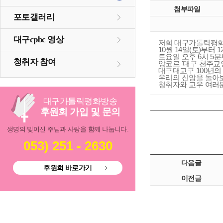
첨부파일
포토갤러리
대구cpbc 영상
저희 대구가톨릭평
10월 14일(토)부터 
토요일 오후 6시 5
청취자 참여
앙코르 '대구 천주교
대구대교구 100년의
우리의 신앙을 돌아
청취자와 교우 여러
대구
가톨릭
평화방송
후원회 가입 및 문의
생명의 빛이신 주님과 사랑을 함께 나눕니다.
053) 251 - 2630
다음글
후원회 바로가기
이전글