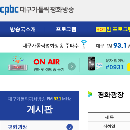
방송국소개
프로그램
한 프로그
HOT
문자 참여방
#0931
인터넷 생방송 듣기
평화광장
대구가톨릭평화방송
FM
93.1
MHz
게시판
제 목
작성일
평화광장