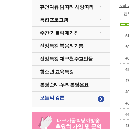
Total : 
휴먼다큐 임따라 사랑따라
번
특집프로그램
주간 가톨릭매거진
5
신앙특강 복음의기쁨
5
4
신앙특강 대구천주교인들
4
청소년 교육특강
4
본당순례-우리본당은요...
4
오늘의 강론
4
4
대구
가톨릭
평화방송
4
후원회 가입 및 문의