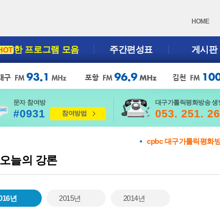
HOME
한 프로그램 모음
주간편성표
게시판
HOT
문자 참여방
대구가톨릭평화방송 생
#0931
053. 251. 2
참여방법
cpbc 대구가톨릭평화
오늘의 강론
016년
2015년
2014년