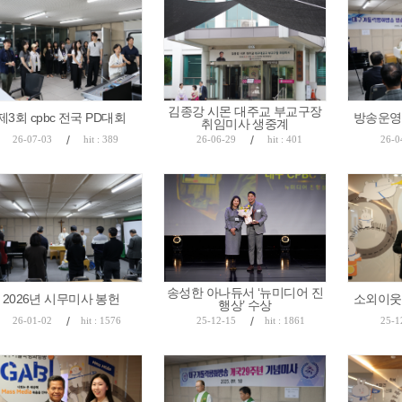
김종강 시몬 대주교 부교구장
제3회 cpbc 전국 PD대회
방송운영
취임미사 생중계
/
/
26-07-03
hit : 389
26-06-29
hit : 401
26-0
송성한 아나듀서 ‘뉴미디어 진
2026년 시무미사 봉헌
소외이웃
행상’ 수상
/
/
26-01-02
hit : 1576
25-12-15
hit : 1861
25-1