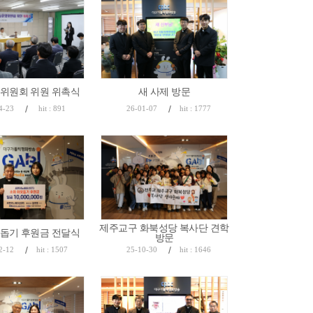
위원회 위원 위촉식
새 사제 방문
/
/
4-23
hit : 891
26-01-07
hit : 1777
제주교구 화북성당 복사단 견학
돕기 후원금 전달식
방문
/
/
2-12
hit : 1507
25-10-30
hit : 1646