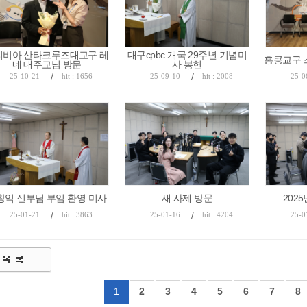
리비아 산타크루즈대교구 레
대구cpbc 개국 29주년 기념미
홍콩교구 
네 대주교님 방문
사 봉헌
/
/
25-10-21
hit : 1656
25-09-10
hit : 2008
25-0
창익 신부님 부임 환영 미사
새 사제 방문
202
/
/
25-01-21
hit : 3863
25-01-16
hit : 4204
25-0
1
2
3
4
5
6
7
8