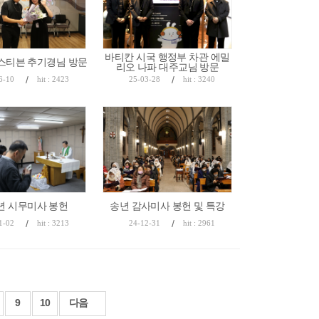
바티칸 시국 행정부 차관 에밀
스티븐 추기경님 방문
리오 나파 대주교님 방문
/
/
6-10
hit : 2423
25-03-28
hit : 3240
5년 시무미사 봉헌
송년 감사미사 봉헌 및 특강
/
/
1-02
hit : 3213
24-12-31
hit : 2961
9
10
다음