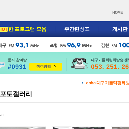
HOME
한 프로그램 모음
주간편성표
게시판
HOT
문자 참여방
대구가톨릭평화방송 생
#0931
053. 251. 2
참여방법
cpbc 대구가톨릭평화
포토갤러리
 599