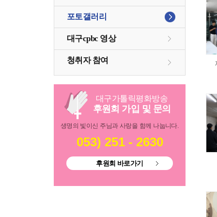
포토갤러리
대구cpbc 영상
청취자 참여
대구
가톨릭
평화방송
후원회 가입 및 문의
생명의 빛이신 주님과 사랑을 함께 나눕니다.
053) 251 - 2630
후원회 바로가기