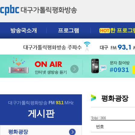
방송국소개
프로그램
한 프로그
HOT
문자 참여방
#0931
인터넷 생방송 듣기
평화광장
대구가톨릭평화방송
FM
93.1
MHz
게시판
Total : 366
번호
평화광장