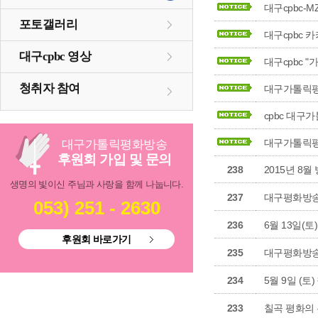
대구cpbc-
포토갤러리
대구cpbc 
대구cpbc 영상
대구cpbc 
청취자 참여
대구가톨릭평
cpbc 대구
대구가톨릭평
대구
가톨릭
평화방송
후원회 가입 및 문의
238
2015년 8
생명의 빛이신 주님과 사랑을 함께 나눕니다.
237
대구평화방송
053) 251 - 2630
236
6월 13일(
후원회 바로가기
235
대구평화방송
234
5월 9일 (토
233
칠곡 평화의