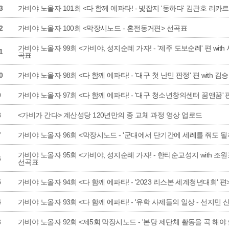
3
가비야 노올자 101회 <다 함께 에파타! - 빛잡지 '동하다' 김관호 리카
2
가비야 노올자 100회 <막장시노드 - 혼전동거편> 선곡표
가비야 노올자 99회 <가비야, 성지순례 가자! - '제주 도보순례' 편 with
1
곡표
0
가비야 노올자 98회 <다 함께 에파타! - '대구 첫 난민 판정' 편 with 
9
가비야 노올자 97회 <다 함께 에파타! - '대구 청소년창의센터 꿈앤꿈' 
8
<가비가 간다> 계산성당 120년만의 종 교체 과정 영상 업로드
7
가비야 노올자 96회 <막장시노드 - '군대에서 단기간에 세례를 줘도 될까
가비야 노올자 95회 <가비야, 성지순례 가자! - 한티순교성지 with 조원
6
선곡표
5
가비야 노올자 94회 <다 함께 에파타! - '2023 리스본 세계청년대회' 편
4
가비야 노올자 93회 <다 함께 에파타! - '유학 사제들의 일상 - 선지민 신
3
가비야 노올자 92회 <제5회 막장시노드 - '본당 제단체 활동을 곡 해야 