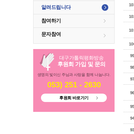
10
알려드립니다
10
참여하기
10
문자참여
10
9
대구
가톨릭
평화방송
후원회 가입 및 문의
9
생명의 빛이신 주님과 사랑을 함께 나눕니다.
9
053) 251 - 2630
9
후원회 바로가기
9
9
9