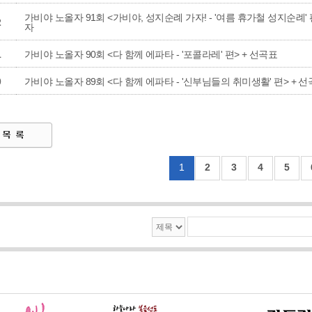
가비야 노올자 91회 <가비야, 성지순례 가자! - '여름 휴가철 성지순례' 
2
자
1
가비야 노올자 90회 <다 함께 에파타 - '포콜라레' 편> + 선곡표
0
가비야 노올자 89회 <다 함께 에파타 - '신부님들의 취미생활' 편> + 
1
2
3
4
5