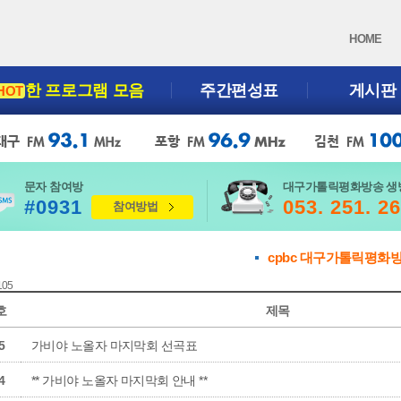
HOME
한 프로그램 모음
주간편성표
게시판
HOT
문자 참여방
대구가톨릭평화방송 생
#0931
053. 251. 2
참여방법
cpbc 대구가톨릭평화
 105
호
제목
5
가비야 노올자 마지막회 선곡표
4
** 가비야 노올자 마지막회 안내 **