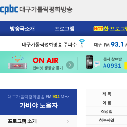
방송국소개
프로그램
한 프로그
HOT
문자 참여방
#0931
인터넷 생방송 듣기
제 목
대구가톨릭평화방송
FM
93.1
MHz
이 름
가비야 노올자
작성일
첨부파일
프로그램 소개