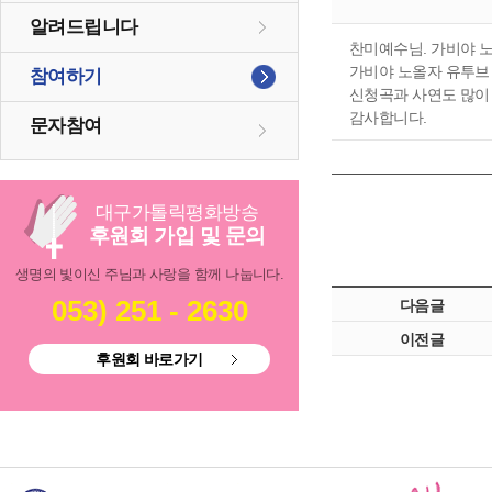
알려드립니다
찬미예수님. 가비야 
가비야 노올자 유투브
참여하기
신청곡과 사연도 많이
감사합니다.
문자참여
대구
가톨릭
평화방송
후원회 가입 및 문의
생명의 빛이신 주님과 사랑을 함께 나눕니다.
053) 251 - 2630
다음글
이전글
후원회 바로가기